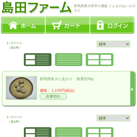
群馬県産大和芋の通販 ぐんまのおいもや
さん
1 / 1ページ
（全1件）
群馬県産きたあかり 無選別3kg
価格： 1,155円(税込)
在庫切れ
1 / 1ページ
（全1件）